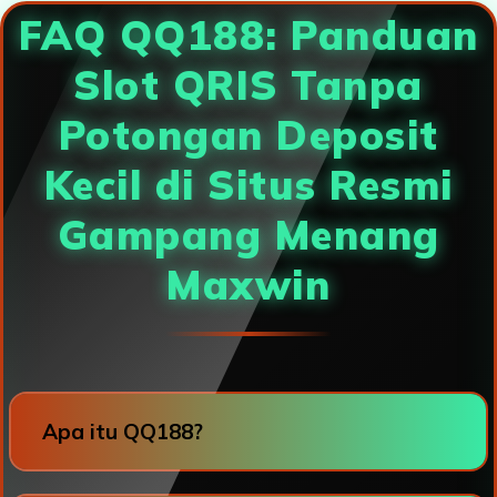
Loading...
FAQ QQ188: Panduan
Slot QRIS Tanpa
Potongan Deposit
Kecil di Situs Resmi
Gampang Menang
Maxwin
Apa itu QQ188?