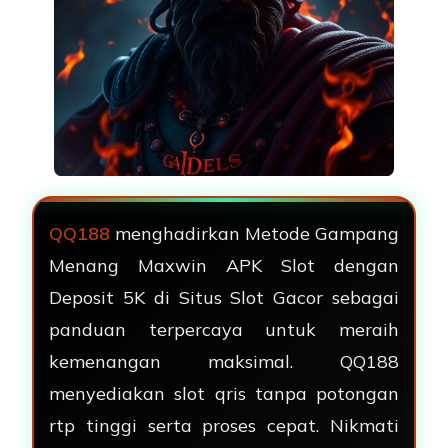
QQ188
menghadirkan Metode Gampang
Menang Maxwin APK Slot dengan
Deposit 5K di Situs Slot Gacor sebagai
panduan terpercaya untuk meraih
kemenangan maksimal. QQ188
menyediakan slot qris tanpa potongan
rtp tinggi serta proses cepat. Nikmati