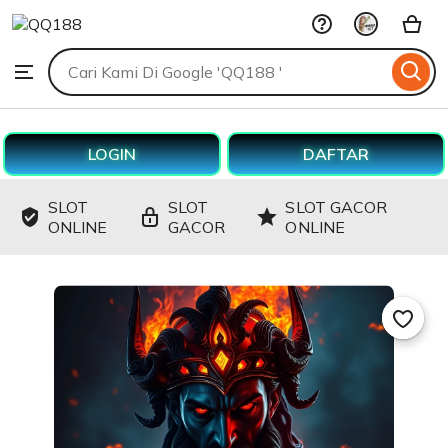
QQ188
Skip
to
Search
Browse
ontent
for
items
or
shops
LOGIN
DAFTAR
SLOT
SLOT
SLOT GACOR
ONLINE
GACOR
ONLINE