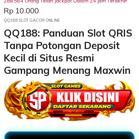
288.564 Orang Telah Jackpot Dalam 24 Jam Terakhir!
Price:
Rp 10.000
QQ188 SLOT GACOR ONLINE
QQ188: Panduan Slot QRIS
Tanpa Potongan Deposit
Kecil di Situs Resmi
Gampang Menang Maxwin