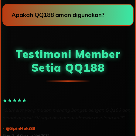
Apakah QQ188 aman digunakan?
Testimoni Member
Setia QQ188
★★★★★
“Situs slot yang mudah menang banget, dengan QQ188 dan
modal deposit 5K saya bisa dapat Maxwin berulang kali!”
- @SpinHoki88
Situs Slot Gacor ‑ Mei 2023