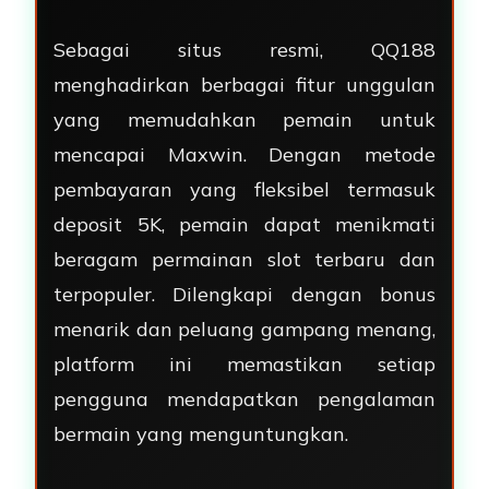
Sebagai situs resmi, QQ188
menghadirkan berbagai fitur unggulan
yang memudahkan pemain untuk
mencapai Maxwin. Dengan metode
pembayaran yang fleksibel termasuk
deposit 5K, pemain dapat menikmati
beragam permainan slot terbaru dan
terpopuler. Dilengkapi dengan bonus
menarik dan peluang gampang menang,
platform ini memastikan setiap
pengguna mendapatkan pengalaman
bermain yang menguntungkan.