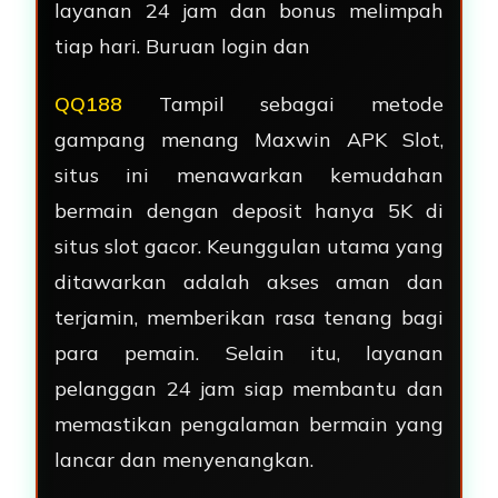
layanan 24 jam dan bonus melimpah
tiap hari. Buruan login dan
QQ188
Tampil sebagai metode
gampang menang Maxwin APK Slot,
situs ini menawarkan kemudahan
bermain dengan deposit hanya 5K di
situs slot gacor. Keunggulan utama yang
ditawarkan adalah akses aman dan
terjamin, memberikan rasa tenang bagi
para pemain. Selain itu, layanan
pelanggan 24 jam siap membantu dan
memastikan pengalaman bermain yang
lancar dan menyenangkan.